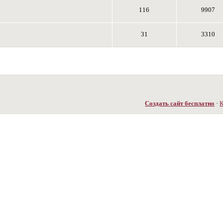
116
9907
31
3310
Создать сайт бесплатно
·
К