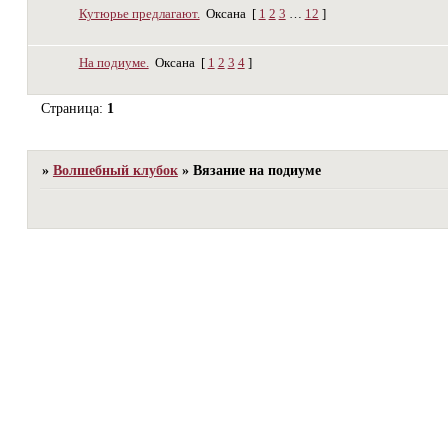
Кутюрье предлагают.
Оксана
[
1
2
3
…
12
]
На подиуме.
Оксана
[
1
2
3
4
]
Страница:
1
»
Волшебный клубок
»
Вязание на подиуме