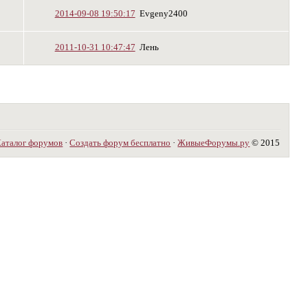
2014-09-08 19:50:17
Evgeny2400
2011-10-31 10:47:47
Лень
аталог форумов
·
Создать форум бесплатно
·
ЖивыеФорумы.ру
© 2015