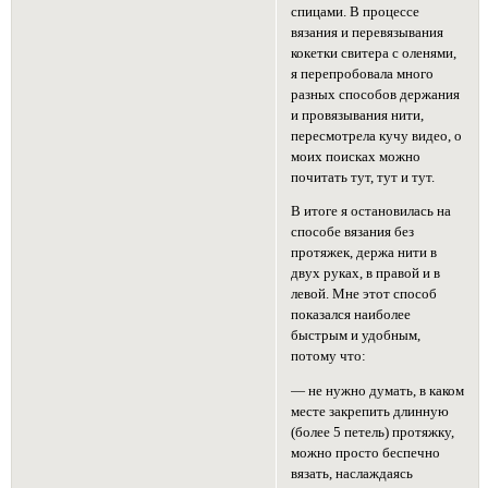
спицами. В процессе
вязания и перевязывания
кокетки свитера с оленями,
я перепробовала много
разных способов держания
и провязывания нити,
пересмотрела кучу видео, о
моих поисках можно
почитать тут, тут и тут.
В итоге я остановилась на
способе вязания без
протяжек, держа нити в
двух руках, в правой и в
левой. Мне этот способ
показался наиболее
быстрым и удобным,
потому что:
— не нужно думать, в каком
месте закрепить длинную
(более 5 петель) протяжку,
можно просто беспечно
вязать, наслаждаясь