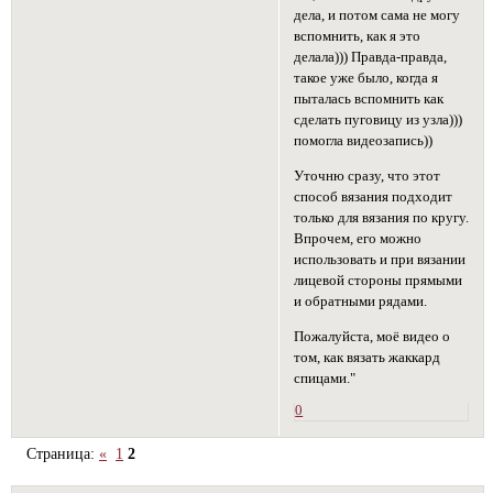
дела, и потом сама не могу
вспомнить, как я это
делала))) Правда-правда,
такое уже было, когда я
пыталась вспомнить как
сделать пуговицу из узла)))
помогла видеозапись))
Уточню сразу, что этот
способ вязания подходит
только для вязания по кругу.
Впрочем, его можно
использовать и при вязании
лицевой стороны прямыми
и обратными рядами.
Пожалуйста, моё видео о
том, как вязать жаккард
спицами."
0
Страница:
«
1
2