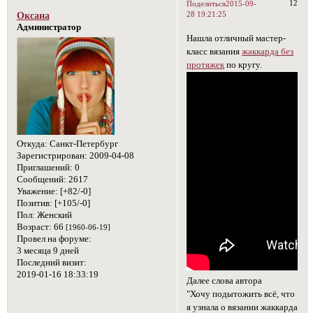
12
Поделиться
2015-09-
28 19:21:25
Оксана
Администратор
Нашла отличный мастер-
класс вязания
жаккарда без
протяжек
по кругу.
Откуда:
Санкт-Петербург
Зарегистрирован
: 2009-04-08
Приглашений:
0
Сообщений:
2617
Уважение:
[+82/-0]
Позитив:
[+105/-0]
Пол:
Женский
Возраст:
66
[1960-06-19]
Провел на форуме:
3 месяца 9 дней
Последний визит:
2019-01-16 18:33:19
Далее слова автора
"Хочу подытожить всё, что
я узнала о вязании жаккарда