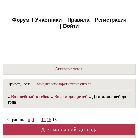
Форум
Участники
Правила
Регистрация
Войти
Активные темы
Привет, Гость!
Войдите
или
зарегистрируйтесь
.
»
Волшебный клубок
»
Вяжем для детей
»
Для малышей до
года
Страница:
«
1
…
14
15
16
Для малышей до года