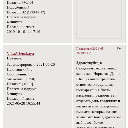
Позитив:
[+0/-0]
Пол:
Женский
Возраст:
32
[1993-09-17]
Провел на форуме:
4 минуты
Последний визит:
2019-10-10 11:17:16
154
Поделиться
2021-05-
26 10:41:29
VikaZelenskaya
Новичок
Здравствуйте, в
Зарегистрирован
: 2021-05-26
Скандинавских странах,
Приглашений:
0
каких как: Норвегия, Дания,
Сообщений:
1
Швеция очень трепетно
Уважение:
[+0/-0]
Позитив:
[+0/-0]
относятся к традициям
Провел на форуме:
имянаречения. Часть
3 минуты
населения предпочитает
Последний визит:
отдавать дань традициям и
2021-05-28 16:55:44
называть новорожденных
именами, которые славят
языческих богов, другие же
выбирают более