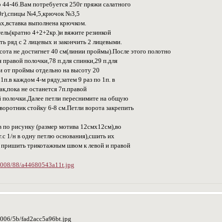
 44-46.Вам потребуется 250г пряжи салатного
0г),спицы №4,5,крючок №3,5
ах,вставка выполнена крючком.
ель(кратно 4+2+2кр.)и вяжите резинкой
ть ряд с 2 лицевых и закончить 2 лицевыми.
сота не достигнет 40 см(линии проймы).После этого полотно
я правой полочки,78 п.для спинки,29 п.для
и от проймы отдельно на высоту 20
1п.в каждом 4-м ряду,затем 9 раз по 1п. в
ак,пока не останется 7п.правой
й полочки.Далее петли переснимите на общую
воротник стойку 6-8 см.Петли ворота закрепить
в по рисунку (размер мотива 12смх12см),во
т.с 1/н в одну петлю основания),сшить их
м пришить трикотажным швом к левой и правой