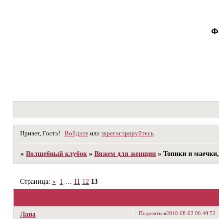
Ф
Привет, Гость!
Войдите
или
зарегистрируйтесь
.
»
Волшебный клубок
»
Вяжем для женщин
»
Топики и маечки,
Страница:
«
1
…
11
12
13
Поделиться
2010-08-02 06:40:52
Лана