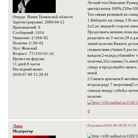
Летний топ.Описание:Размер
цвета(хлопок 100%,220м-10
Топ связан резинкой на спиц
Откуда:
Ишим Тюменской области
1.Наберите на спицы 136 пет
Зарегистрирован
: 2009-04-12
2х2,по лицевой стороне нача
Приглашений:
0
Продолжать вязание,пока вы
Сообщений:
1414
Уважение:
[+104/-0]
разделить на 3 части:29 п.дл
Позитив:
[+30/-0]
левой полочки.Вяжите детал
Пол:
Женский
см,выполняя убавки:6 раз по 
Возраст:
73
[1953-05-24]
каждом 2-м ряду,убавляйте т
Провел на форуме:
полочки,32п.спинки,7п.лево
11 дней 8 часов
спицу и продолжайте вязать 
Последний визит:
иглой.
2016-07-09 15:28:41
2.Связать крючком 6 мотиво
втором ряду 7 веерочков(5 с
сначала между собой,а зате
полочке.
0
Поделиться
2010-09-28 09:13:18
Лана
Модератор