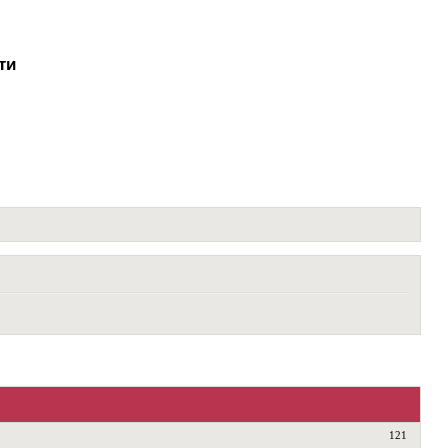
ти
121