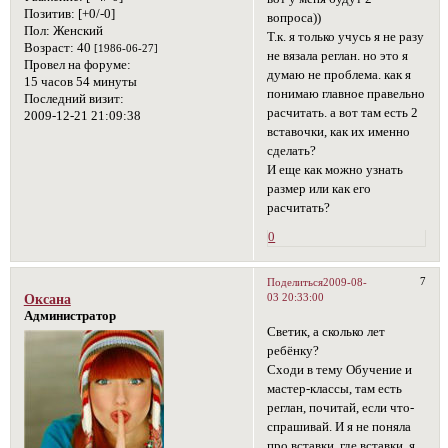
Позитив:
[+0/-0]
вопроса))
Пол:
Женский
Т.к. я только учусь я не разу
Возраст:
40
[1986-06-27]
не вязала реглан. но это я
Провел на форуме:
думаю не проблема. как я
15 часов 54 минуты
понимаю главное правельно
Последний визит:
расчитать. а вот там есть 2
2009-12-21 21:09:38
вставочки, как их именно
сделать?
И еще как можно узнать
размер или как его
расчитать?
0
7
Поделиться
2009-08-
03 20:33:00
Оксана
Администратор
Светик, а сколько лет
ребёнку?
Сходи в тему Обучение и
мастер-классы, там есть
реглан, почитай, если что-
спрашивай. И я не поняла
про вставки, где вставки, я