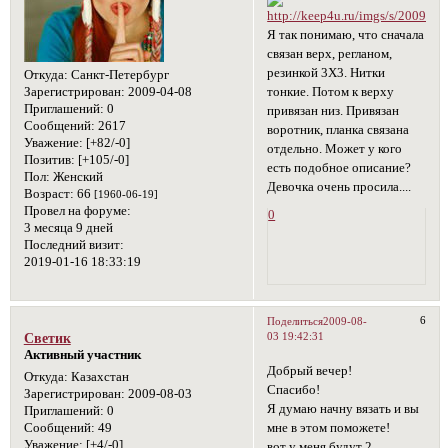
Я так понимаю, что сначала
связан верх, регланом,
резинкой 3Х3. Нитки
Откуда:
Санкт-Петербург
тонкие. Потом к верху
Зарегистрирован
: 2009-04-08
Приглашений:
0
привязан низ. Привязан
Сообщений:
2617
воротник, планка связана
Уважение:
[+82/-0]
отдельно. Может у кого
Позитив:
[+105/-0]
есть подобное описание?
Пол:
Женский
Девочка очень просила....
Возраст:
66
[1960-06-19]
Провел на форуме:
0
3 месяца 9 дней
Последний визит:
2019-01-16 18:33:19
6
Поделиться
2009-08-
03 19:42:31
Светик
Активный участник
Добрый вечер!
Откуда:
Казахстан
Спасибо!
Зарегистрирован
: 2009-08-03
Я думаю начну вязать и вы
Приглашений:
0
мне в этом поможете!
Сообщений:
49
Уважение:
[+4/-0]
вот у меня будут 2