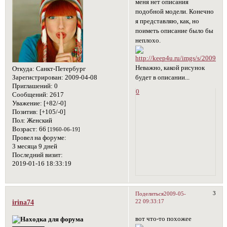
меня нет описания
подобной модели. Конечно
я представляю, как, но
поиметь описание было бы
неплохо.
Неважно, какой рисунок
Откуда:
Санкт-Петербург
будет в описании...
Зарегистрирован
: 2009-04-08
Приглашений:
0
0
Сообщений:
2617
Уважение:
[+82/-0]
Позитив:
[+105/-0]
Пол:
Женский
Возраст:
66
[1960-06-19]
Провел на форуме:
3 месяца 9 дней
Последний визит:
2019-01-16 18:33:19
3
Поделиться
2009-05-
22 09:33:17
irina74
вот что-то похожее