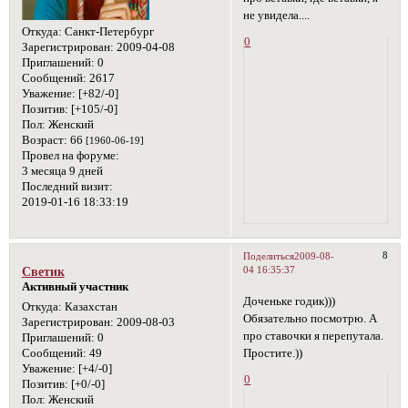
не увидела....
Откуда:
Санкт-Петербург
0
Зарегистрирован
: 2009-04-08
Приглашений:
0
Сообщений:
2617
Уважение:
[+82/-0]
Позитив:
[+105/-0]
Пол:
Женский
Возраст:
66
[1960-06-19]
Провел на форуме:
3 месяца 9 дней
Последний визит:
2019-01-16 18:33:19
8
Поделиться
2009-08-
04 16:35:37
Светик
Активный участник
Доченьке годик)))
Откуда:
Казахстан
Обязательно посмотрю. А
Зарегистрирован
: 2009-08-03
про ставочки я перепутала.
Приглашений:
0
Простите.))
Сообщений:
49
Уважение:
[+4/-0]
0
Позитив:
[+0/-0]
Пол:
Женский