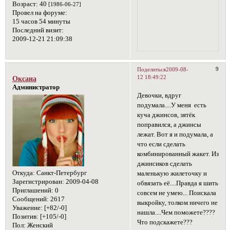
Возраст:
40
[1986-06-27]
Провел на форуме:
15 часов 54 минуты
Последний визит:
2009-12-21 21:09:38
9
Поделиться
2009-08-
12 18:49:22
Оксана
Администратор
Девочки, вдруг
подумала....У меня есть
куча джинсов, зятёк
поправился, а джинсы
лежат. Вот я и подумала, а
что если сделать
комбинированный жакет. Из
джинсиков сделать
Откуда:
Санкт-Петербург
маленькую жилеточку и
Зарегистрирован
: 2009-04-08
обвязать её....Правда я шить
Приглашений:
0
совсем не умею... Поискала
Сообщений:
2617
выкройку, толком ничего не
Уважение:
[+82/-0]
нашла....Чем поможете????
Позитив:
[+105/-0]
Что подскажете???
Пол:
Женский