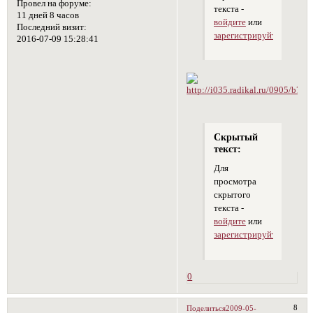
Провел на форуме:
текста -
11 дней 8 часов
войдите
или
Последний визит:
зарегистрируйтесь
.
2016-07-09 15:28:41
Скрытый
текст:
Для
просмотра
скрытого
текста -
войдите
или
зарегистрируйтесь
.
0
8
Поделиться
2009-05-