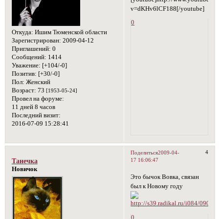
v=dKHv6lCF188[/youtube]
0
Откуда:
Ишим Тюменской области
Зарегистрирован
: 2009-04-12
Приглашений:
0
Сообщений:
1414
Уважение:
[+104/-0]
Позитив:
[+30/-0]
Пол:
Женский
Возраст:
73
[1953-05-24]
Провел на форуме:
11 дней 8 часов
Последний визит:
2016-07-09 15:28:41
4
Поделиться
2009-04-
17 16:06:47
Танечка
Новичок
Это бычок Вовка, связан
был к Новому году
0