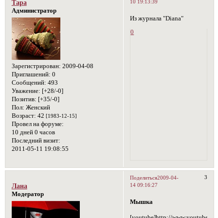
10 19:13:39
Тара
Администратор
Из журнала "Diana"
0
Зарегистрирован
: 2009-04-08
Приглашений:
0
Сообщений:
493
Уважение:
[+28/-0]
Позитив:
[+35/-0]
Пол:
Женский
Возраст:
42
[1983-12-15]
Провел на форуме:
10 дней 0 часов
Последний визит:
2011-05-11 19:08:55
3
Поделиться
2009-04-
14 09:16:27
Лана
Модератор
Мышка
[youtube]http://www.youtube.co