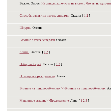
Важно:
Опрос:
На спицах, крючком, на вилке... Что вы предпочи
Способы закрытия петель спицами.
Оксана
[
1
2
]
Шнуры.
Оксана
Вязание в стиле энтерлак
Оксана
Кайма.
Оксана
[
1
2
]
Наборный край
Оксана
[
1
2
]
Помощники рукодельниц
Алена
Вязание на приспособлениях >>Вязание на приспособлениях
Ал
Машинное вязание>>Предложение
Лана
[
1
2
3
]