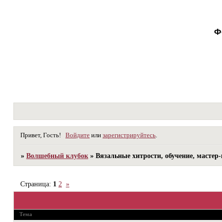
Ф
Привет, Гость!
Войдите
или
зарегистрируйтесь
.
»
Волшебный клубок
»
Вязальные хитрости, обучение, мастер-
Страница:
1
2
»
Тема