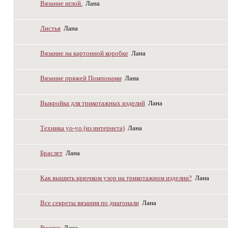
Вязание иглой.
Лана
Листья
Лана
Вязание на картонной коробке
Лана
Вязание пряжей Помпонами
Лана
Выкройка для трикотажных изделий
Лана
Техника yo-yo (из интернета)
Лана
Браслет
Лана
Как вышить крючком узор на трикотажном изделии?
Лана
Все секреты вязания по диагонали
Лана
Рюшки
Лана