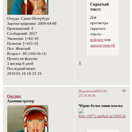
Скрытый
текст:
Для
Откуда:
Санкт-Петербург
просмотра
Зарегистрирован
: 2009-04-08
Приглашений:
0
скрытого
Сообщений:
2617
текста -
Уважение:
[+82/-0]
войдите
или
Позитив:
[+105/-0]
зарегистрируйтесь
.
Пол:
Женский
Возраст:
66
[1960-06-19]
Провел на форуме:
0
3 месяца 9 дней
Последний визит:
2019-01-16 18:33:19
10
Поделиться
2010-02-
23 14:36:30
Оксана
Администратор
Чёрно-белое мини платье