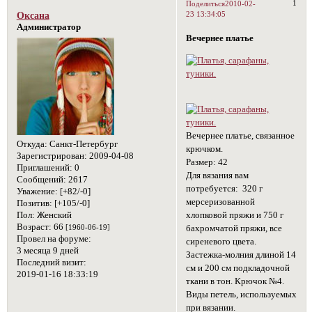
1
Поделиться
2010-02-
23 13:34:05
Оксана
Администратор
Вечернее платье
Вечернее платье, связанное
Откуда:
Санкт-Петербург
крючком.
Зарегистрирован
: 2009-04-08
Размер: 42
Приглашений:
0
Для вязания вам
Сообщений:
2617
потребуется: 320 г
Уважение:
[+82/-0]
мерсеризованной
Позитив:
[+105/-0]
Пол:
Женский
хлопковой пряжи и 750 г
Возраст:
66
[1960-06-19]
бахромчатой пряжи, все
Провел на форуме:
сиреневого цвета.
3 месяца 9 дней
Застежка-молния длиной 14
Последний визит:
см и 200 см подкладочной
2019-01-16 18:33:19
ткани в тон. Крючок №4.
Виды петель, используемых
при вязании.