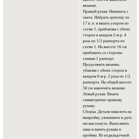
вязание.
Правый рукав. Начинать с
оката. Набрать цепочку из
17 в. п. и вязать узором по
схеме 1, прибавляя с обеих
сторон в каждом 2-м р. 4
раза по 1/2 раппорта по
схеме 1. На высоте 16 см
прибавить со стороны
спинки 1 раппорт.
Продолжить вязание,
убавляя с обеих сторон в
каждом 6-м р. 2 раза по 1/2
раппорта. На общей высоте
50 см закончить вязание.
Левый рукав. Вязать
симметрично правому
рукаву.
Сборка. Детали наколоть на
выкройку, увлажнить и дать
им высохнуть. Выполнить
швы и вшить рукава в
проймы. Из подкладочной