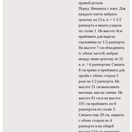
правой детали.
Перед. Начинать с плеч. Для
каждого плеча набрать
цепочку из 13 в. п. = 1 1/2
раппорта и вязать узором
по схеме 1. На высоте 4см
прибавить для выреза
горловины по 1/2 раппорта.
На высоте 7 см объединить
п. обеих частей, набрав
между ними цепочку из 32
в. п. = 4 раппортам. Связать
8 см прямо и прибавить для
пройм с обеих сторон 3
раза па 1/2 раппорта. На
высоте 31 см выполнить
вытачки, как на спинке. На
высоте 81 см и на высоте
101 см прибавить по 6
раппортов по схеме 3.
Связать еще 20 см, закрыть
с обеих сторон по 4
раппорта и на общей
высоте 124 см закончить