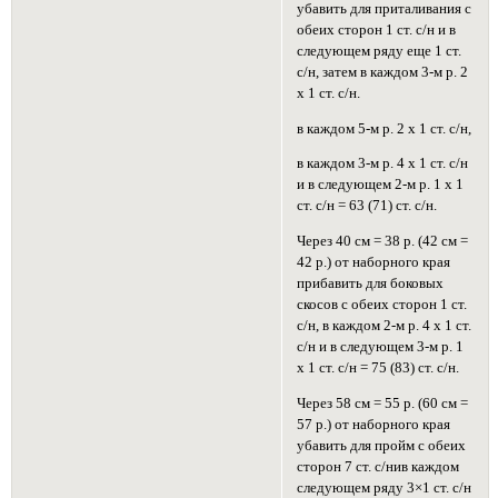
убавить для приталивания с
обеих сторон 1 ст. с/н и в
следующем ряду еще 1 ст.
c/н, затем в каждом 3-м р. 2
х 1 ст. с/н.
в каждом 5-м р. 2 х 1 ст. c/н,
в каждом 3-м р. 4 х 1 ст. с/н
и в следующем 2-м р. 1 х 1
ст. с/н = 63 (71) ст. с/н.
Через 40 см = 38 р. (42 см =
42 р.) от наборного края
прибавить для боковых
скосов с обеих сторон 1 ст.
с/н, в каждом 2-м р. 4 х 1 ст.
с/н и в следующем 3-м р. 1
х 1 ст. с/н = 75 (83) ст. с/н.
Через 58 см = 55 р. (60 см =
57 р.) от наборного края
убавить для пройм с обеих
сторон 7 ст. с/нив каждом
следующем ряду 3×1 ст. с/н