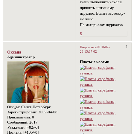
ткани выполнить чехол и
пришить к вязаному
изделию. Вшить застежку-
молнию.
По материалам журналов.
0
2
Поделиться
2010-02-
23 13:37:02
Оксана
Администратор
Платье с косами
Откуда:
Санкт-Петербург
Зарегистрирован
: 2009-04-08
Приглашений:
0
Сообщений:
2617
Уважение:
[+82/-0]
Позитив:
[+105/-0]