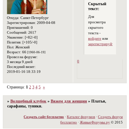
Скрытый
текст:
Для
Откуда:
Санкт-Петербург
просмотра
Зарегистрирован
: 2009-04-08
Приглашений:
0
скрытого
Сообщений:
2617
текста -
Уважение:
[+82/-0]
войдите
или
Позитив:
[+105/-0]
зарегистрируйтесь
.
Пол:
Женский
Возраст:
66
[1960-06-19]
Провел на форуме:
0
3 месяца 9 дней
Последний визит:
2019-01-16 18:33:19
Страница:
1
2
3
4
5
»
»
Волшебный клубок
»
Вяжем для женщин
»
Платья,
сарафаны, туники.
Создать сайт бесплатно
·
Каталог форумов
·
Создать форум
бесплатно
·
ЖивыеФорумы.ру
© 2015