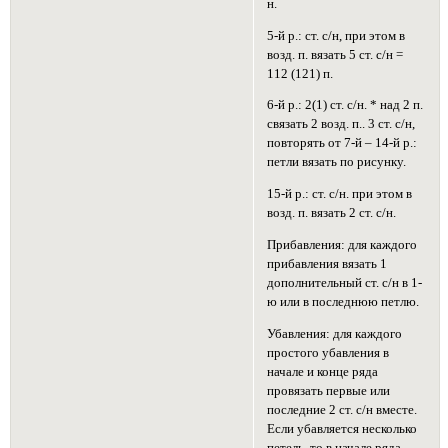
н.
5-й р.: ст. с/н, при этом в
возд. п. вязать 5 ст. с/н =
112 (121) п.
6-й р.: 2(1) ст. с/н. * над 2 п.
связать 2 возд. п.. 3 ст. с/н,
повторять от 7-й – 14-й р.:
петли вязать по рисунку.
15-й р.: ст. с/н. при этом в
возд. п. вязать 2 ст. с/н.
Прибавления: для каждого
прибавления вязать 1
дополнительный ст. с/н в 1-
ю или в последнюю петлю.
Убавления: для каждого
простого убавления в
начале и конце ряда
провязать первые или
последние 2 ст. с/н вместе.
Если убавляется несколько
петель, то в начале ряда