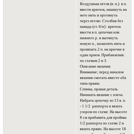
Воздушная петля (в. п.): в п.
ввести крючок, накинуть на
него нить и протянуть
через петлю. Столбик без
накида (ст. 6/н}: крючок
ввести в п. цепочки или
нижнего р. и вытянуть
новую п., захватить нить и
провязать 2 п. на крючке в
один прием. Прибавления:
по схемам 2 и 3.
Описание вязания:
Внимание; перед началом
вязания смотать вместе оба
типа пряжи.
Спинка, правая деталь.
Начинать вязание с плеча.
Набрать цепочку из 13 в. п.
- 1 1/2 раппорта и вязать
узором по схеме. На высоте
8 см прибавить для проймы
1/2 раппорта по схеме 2 и
вязать прямо. На высоте 18