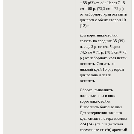
= 55 (63) ст. с/н. Через 71.5
см = 68 р. (75,5 см = 72 р.)
от наборного края оставить
для плеч с обеих сторон 10
(12) п.
Для воротника-стойки
связать на средних 35 (39)
п. еще 3 р. ст. с/н. Через
74,5 см = 71 р. (78.5 см = 75
р.) от наборного края петли
оставить. Связать на
нижний край 15 р. узором
для волана и петли
оставить.
Сборка: выполнить
плечевые швы и швы
воротника-стойки.
Выполнить боковые швы.
Для завершения нижнего
края связать поверх нижних
224 (242) ст. с/н (включая
кромочные ст. с/н) арочный