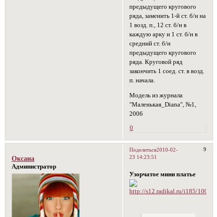
предыдущего кругового
ряда, заменить 1-й ст. б/н на
1 возд. п., 12 ст. б/н в
каждую арку и 1 ст. б/н в
средний ст. б/н
предыдущего кругового
ряда. Круговой ряд
закончить 1 соед. ст. в возд.
п. начала.
Модель из журнала
"Маленькая_Diana", №1,
2006
0
9
Поделиться
2010-02-
23 14:23:51
Оксана
Администратор
Узорчатое мини платье