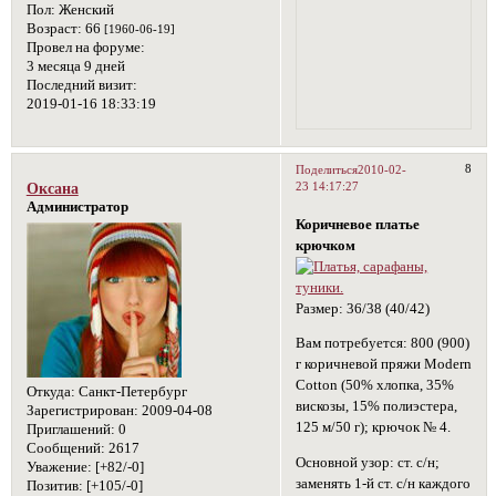
Пол:
Женский
Возраст:
66
[1960-06-19]
Провел на форуме:
3 месяца 9 дней
Последний визит:
2019-01-16 18:33:19
8
Поделиться
2010-02-
23 14:17:27
Оксана
Администратор
Коричневое платье
крючком
Размер: 36/38 (40/42)
Вам потребуется: 800 (900)
г коричневой пряжи Modern
Cotton (50% хлопка, 35%
Откуда:
Санкт-Петербург
вискозы, 15% полиэстера,
Зарегистрирован
: 2009-04-08
125 м/50 г); крючок № 4.
Приглашений:
0
Сообщений:
2617
Основной узор: ст. с/н;
Уважение:
[+82/-0]
заменять 1-й ст. с/н каждого
Позитив:
[+105/-0]