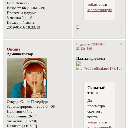
Пол:
Женский
войдите
или
Возраст:
66
[1960-06-19]
зарегистрируйтесь
.
Провел на форуме:
3 месяца 9 дней
Последний визит:
0
2019-01-16 18:33:19
5
Поделиться
2010-02-
23 13:43:06
Оксана
Администратор
Платье крючком
Скрытый
текст:
Для
Откуда:
Санкт-Петербург
просмотра
Зарегистрирован
: 2009-04-08
Приглашений:
0
скрытого
Сообщений:
2617
текста -
Уважение:
[+82/-0]
войдите
или
Позитив:
[+105/-0]
зарегистрируйтесь
.