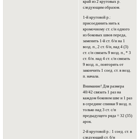
край из 2 круговых р.
следующим образом.
1-й круговой р.:
присоединить нить к
кромочному ст. с/н одного
из боковых швов переда,
заменить 1-й ст. б/н на 1
возд. п., 2 ст. б/н, над 4 (3)
ст. с/н связать 9 возд. п., * 3
ст. б/н. над 4 ст. с/н связать
9 возд. п., повторять от
закончить 1 соед. ст. в возд.
п. начала.
Внимание! Для размера
40/42 связать 1 раз на
каждом боковом шве и 1 раз
в середине спинки 9 возд. п.
только над 3 ст. с/н
предыдущего ряда = 32 (35)
арок.
2-й круговой р.: 1 соед. ст. в
следующий ст. б/н