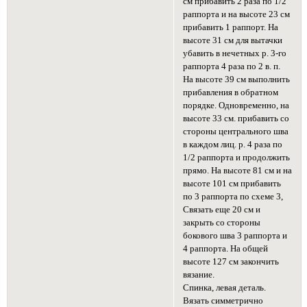
см прибавить 2 раза по 1/2
раппорта и на высоте 23 см
прибавить 1 раппорт. На
высоте 31 см для вытачки
убавить в нечетных р. 3-го
раппорта 4 раза по 2 в. п.
На высоте 39 см выполнить
прибавления в обратном
порядке. Одновременно, на
высоте 33 см. прибавить со
стороны центрального шва
в каждом лиц. р. 4 раза по
1/2 раппорта и продолжить
прямо. На высоте 81 см и на
высоте 101 см прибавить
по 3 раппорта по схеме 3,
Связать еще 20 см и
закрыть со стороны
бокового шва 3 раппорта и
4 раппорта. На общей
высоте 127 см закончить
вязание.
Спинка, левая деталь.
Вязать симметрично