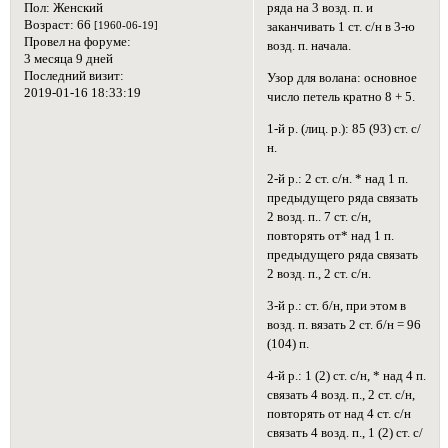
Пол:
Женский
ряда на 3 возд. п. и
Возраст:
66
[1960-06-19]
заканчивать 1 ст. с/н в 3-ю
Провел на форуме:
возд. п. начала.
3 месяца 9 дней
Последний визит:
Узор для волана: основное
2019-01-16 18:33:19
число петель кратно 8 + 5.
1-й р. (лиц. р.): 85 (93) ст. с/
н.
2-й р.: 2 ст. с/н. * над 1 п.
предыдущего ряда связать
2 возд. п.. 7 ст. с/н,
повторять от* над 1 п.
предыдущего ряда связать
2 возд. п., 2 ст. с/н.
3-й р.: ст. б/н, при этом в
возд. п. вязать 2 ст. б/н = 96
(104) п.
4-й р.: 1 (2) ст. с/н, * над 4 п.
связать 4 возд. п., 2 ст. с/н,
повторять от над 4 ст. с/н
связать 4 возд. п., 1 (2) ст. с/