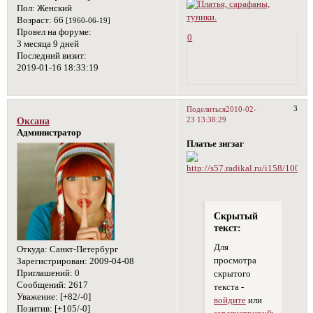
Пол:
Женский
Возраст:
66
[1960-06-19]
Провел на форуме:
0
3 месяца 9 дней
Последний визит:
2019-01-16 18:33:19
3
Поделиться
2010-02-
23 13:38:29
Оксана
Администратор
Платье зигзаг
Скрытый
текст:
Для
Откуда:
Санкт-Петербург
просмотра
Зарегистрирован
: 2009-04-08
Приглашений:
0
скрытого
Сообщений:
2617
текста -
Уважение:
[+82/-0]
войдите
или
Позитив:
[+105/-0]