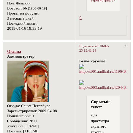
зарегистрируйтесь
.
Пол:
Женский
Возраст:
66
[1960-06-19]
Провел на форуме:
0
3 месяца 9 дней
Последний визит:
2019-01-16 18:33:19
4
Поделиться
2010-02-
23 13:41:24
Оксана
Администратор
Белое кружево
Скрытый
Откуда:
Санкт-Петербург
текст:
Зарегистрирован
: 2009-04-08
Для
Приглашений:
0
просмотра
Сообщений:
2617
Уважение:
[+82/-0]
скрытого
Позитив:
[+105/-0]
текста -