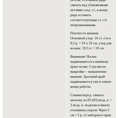
связать над убавляемыми
петлями соед. ст., в конце
ряда оставить
соответствующие ст. с/н
непровязанными.
Плотность вязания.
Основной узор: 16 ст. с/н и
9,5 р. = 10 х 10 см; узор для
волана: 18,5 п. = 10 см.
Внимание! Волан
надвязывается к нижнему
краю позже. Стрелки на
выкройке – направление
вязания. Арочный край
надвязывается уже в самом
конце работы.
Спинка/перед: связать
цепочку из 85 (93) возд. п. +
3 возд. п. подъема и вязать
основным узором. Через 5
см = 5 р. от наборного края