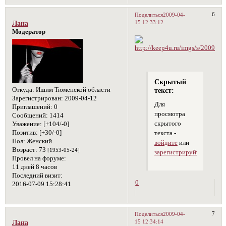
6
Поделиться
2009-04-
15 12:33:12
Лана
Модератор
Скрытый
Откуда:
Ишим Тюменской области
текст:
Зарегистрирован
: 2009-04-12
Для
Приглашений:
0
просмотра
Сообщений:
1414
скрытого
Уважение:
[+104/-0]
Позитив:
[+30/-0]
текста -
Пол:
Женский
войдите
или
Возраст:
73
[1953-05-24]
зарегистрируйтесь
.
Провел на форуме:
11 дней 8 часов
Последний визит:
0
2016-07-09 15:28:41
7
Поделиться
2009-04-
15 12:34:14
Лана