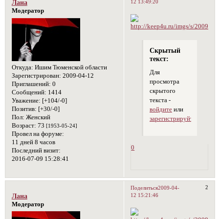
12 13:49:20
Лана
Модератор
Скрытый
текст:
Откуда:
Ишим Тюменской области
Для
Зарегистрирован
: 2009-04-12
просмотра
Приглашений:
0
скрытого
Сообщений:
1414
текста -
Уважение:
[+104/-0]
Позитив:
[+30/-0]
войдите
или
Пол:
Женский
зарегистрируйтесь
.
Возраст:
73
[1953-05-24]
Провел на форуме:
11 дней 8 часов
0
Последний визит:
2016-07-09 15:28:41
2
Поделиться
2009-04-
12 15:21:46
Лана
Модератор