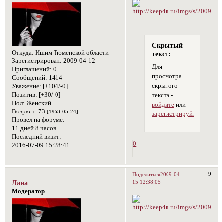
Скрытый
Откуда:
Ишим Тюменской области
текст:
Зарегистрирован
: 2009-04-12
Для
Приглашений:
0
просмотра
Сообщений:
1414
скрытого
Уважение:
[+104/-0]
Позитив:
[+30/-0]
текста -
Пол:
Женский
войдите
или
Возраст:
73
[1953-05-24]
зарегистрируйтесь
.
Провел на форуме:
11 дней 8 часов
Последний визит:
0
2016-07-09 15:28:41
9
Поделиться
2009-04-
15 12:38:05
Лана
Модератор