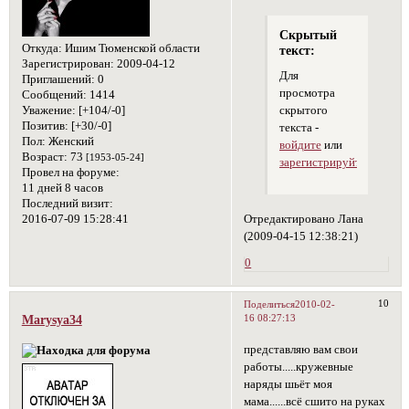
Скрытый
Откуда:
Ишим Тюменской области
текст:
Зарегистрирован
: 2009-04-12
Для
Приглашений:
0
просмотра
Сообщений:
1414
скрытого
Уважение:
[+104/-0]
Позитив:
[+30/-0]
текста -
Пол:
Женский
войдите
или
Возраст:
73
[1953-05-24]
зарегистрируйтесь
.
Провел на форуме:
11 дней 8 часов
Последний визит:
Отредактировано Лана
2016-07-09 15:28:41
(2009-04-15 12:38:21)
0
10
Поделиться
2010-02-
16 08:27:13
Marysya34
представляю вам свои
работы.....кружевные
наряды шьёт моя
мама......всё сшито на руках