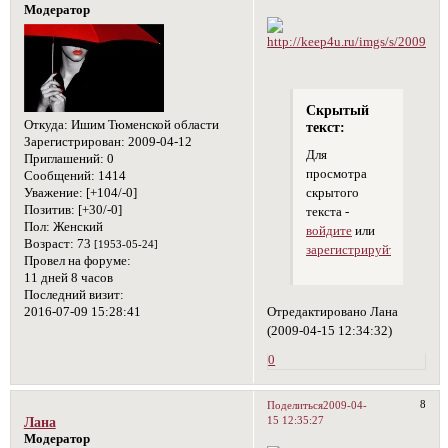
Модератор
Скрытый
Откуда:
Ишим Тюменской области
текст:
Зарегистрирован
: 2009-04-12
Для
Приглашений:
0
просмотра
Сообщений:
1414
скрытого
Уважение:
[+104/-0]
Позитив:
[+30/-0]
текста -
Пол:
Женский
войдите
или
Возраст:
73
[1953-05-24]
зарегистрируйтесь
.
Провел на форуме:
11 дней 8 часов
Последний визит:
Отредактировано Лана
2016-07-09 15:28:41
(2009-04-15 12:34:32)
0
8
Поделиться
2009-04-
15 12:35:27
Лана
Модератор