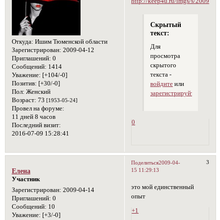
Скрытый
текст:
Откуда:
Ишим Тюменской области
Для
Зарегистрирован
: 2009-04-12
просмотра
Приглашений:
0
скрытого
Сообщений:
1414
текста -
Уважение:
[+104/-0]
Позитив:
[+30/-0]
войдите
или
Пол:
Женский
зарегистрируйтесь
.
Возраст:
73
[1953-05-24]
Провел на форуме:
11 дней 8 часов
0
Последний визит:
2016-07-09 15:28:41
3
Поделиться
2009-04-
15 11:29:13
Елена
Участник
это мой единственный
Зарегистрирован
: 2009-04-14
опыт
Приглашений:
0
Сообщений:
10
+1
Уважение:
[+3/-0]