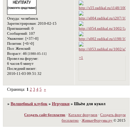
Откуда:
челябинск
Зарегистрирован
: 2010-02-15
Приглашений:
0
Сообщений:
107
Уважение:
[+37/-0]
Позитив:
[+0/-0]
Пол:
Женский
Возраст:
46
[1980-05-11]
+1
Провел на форуме:
6 часов 6 минут
Последний визит:
2010-11-03 09:51:32
Страница:
1
2
3
4
5
»
»
Волшебный клубок
»
Игрушки
»
Шьём для кукол
Создать сайт бесплатно
·
Каталог форумов
·
Создать форум
бесплатно
·
ЖивыеФорумы.ру
© 2015