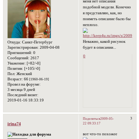
меня нет описания
подобной модели. Конечно
я представляю, как, но
поиметь описание было бы
неплохо.
Неважно, какой рисунок
Откуда:
Санкт-Петербург
будет в описании...
Зарегистрирован
: 2009-04-08
Приглашений:
0
0
Сообщений:
2617
Уважение:
[+82/-0]
Позитив:
[+105/-0]
Пол:
Женский
Возраст:
66
[1960-06-19]
Провел на форуме:
3 месяца 9 дней
Последний визит:
2019-01-16 18:33:19
3
Поделиться
2009-05-
22 09:33:17
irina74
вот что-то похожее