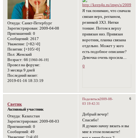
Я так понимаю, что сначала
связан верх, регланом,
резинкой 3Х3. Нитки
Откуда:
Санкт-Петербург
тонкие. Потом к верху
Зарегистрирован
: 2009-04-08
Приглашений:
0
привязан низ. Привязан
Сообщений:
2617
воротник, планка связана
Уважение:
[+82/-0]
отдельно. Может у кого
Позитив:
[+105/-0]
есть подобное описание?
Пол:
Женский
Девочка очень просила....
Возраст:
66
[1960-06-19]
Провел на форуме:
0
3 месяца 9 дней
Последний визит:
2019-01-16 18:33:19
6
Поделиться
2009-08-
03 19:42:31
Светик
Активный участник
Добрый вечер!
Откуда:
Казахстан
Спасибо!
Зарегистрирован
: 2009-08-03
Я думаю начну вязать и вы
Приглашений:
0
мне в этом поможете!
Сообщений:
49
Уважение:
[+4/-0]
вот у меня будут 2