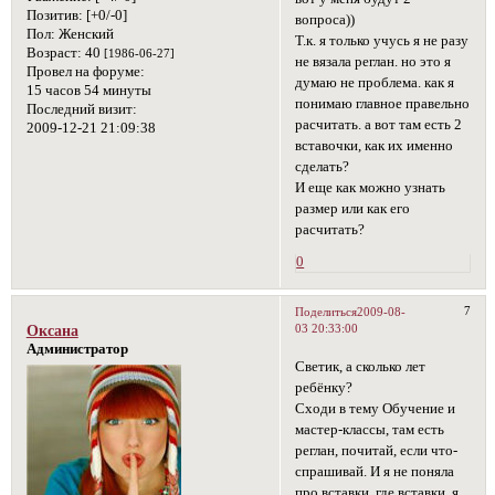
Позитив:
[+0/-0]
вопроса))
Пол:
Женский
Т.к. я только учусь я не разу
Возраст:
40
[1986-06-27]
не вязала реглан. но это я
Провел на форуме:
думаю не проблема. как я
15 часов 54 минуты
понимаю главное правельно
Последний визит:
расчитать. а вот там есть 2
2009-12-21 21:09:38
вставочки, как их именно
сделать?
И еще как можно узнать
размер или как его
расчитать?
0
7
Поделиться
2009-08-
03 20:33:00
Оксана
Администратор
Светик, а сколько лет
ребёнку?
Сходи в тему Обучение и
мастер-классы, там есть
реглан, почитай, если что-
спрашивай. И я не поняла
про вставки, где вставки, я