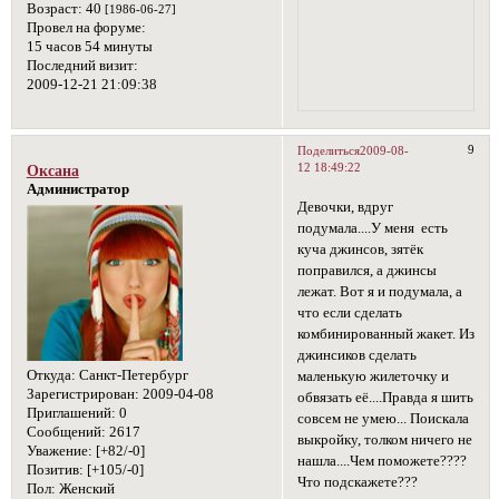
Возраст:
40
[1986-06-27]
Провел на форуме:
15 часов 54 минуты
Последний визит:
2009-12-21 21:09:38
9
Поделиться
2009-08-
12 18:49:22
Оксана
Администратор
Девочки, вдруг
подумала....У меня есть
куча джинсов, зятёк
поправился, а джинсы
лежат. Вот я и подумала, а
что если сделать
комбинированный жакет. Из
джинсиков сделать
Откуда:
Санкт-Петербург
маленькую жилеточку и
Зарегистрирован
: 2009-04-08
обвязать её....Правда я шить
Приглашений:
0
совсем не умею... Поискала
Сообщений:
2617
выкройку, толком ничего не
Уважение:
[+82/-0]
нашла....Чем поможете????
Позитив:
[+105/-0]
Что подскажете???
Пол:
Женский