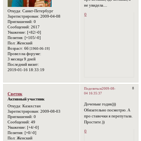
не увидела....
Откуда:
Санкт-Петербург
0
Зарегистрирован
: 2009-04-08
Приглашений:
0
Сообщений:
2617
Уважение:
[+82/-0]
Позитив:
[+105/-0]
Пол:
Женский
Возраст:
66
[1960-06-19]
Провел на форуме:
3 месяца 9 дней
Последний визит:
2019-01-16 18:33:19
8
Поделиться
2009-08-
04 16:35:37
Светик
Активный участник
Доченьке годик)))
Откуда:
Казахстан
Обязательно посмотрю. А
Зарегистрирован
: 2009-08-03
про ставочки я перепутала.
Приглашений:
0
Простите.))
Сообщений:
49
Уважение:
[+4/-0]
0
Позитив:
[+0/-0]
Пол:
Женский